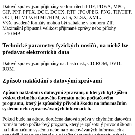
Datové zprávy jsou přijímány ve formátech
PDF, PDF/A, MPG,
GIF, PPT, PPTX, DOC, DOCX, RTF, JPG/JPEG, PNG, TIF/TIFF,
ODT, HTML/XHTML/HTM, XLS, XLSX, XML.
Výše uvedené formáty mohou být zabalené v souboru ZIP.
Maximální přípustná velikost přijímané zprávy nebo přílohy
je
10 MB
.
Technické parametry fyzických nosičů, na nichž lze
předávat elektronická data
Datové zprávy jsou přijímány na:
flash disk, CD-ROM, DVD-
ROM.
Způsob nakládání s datovými zprávami
Způsob nakládání s datovými zprávami, u kterých byl zjištěn
výskyt chybného datového formátu nebo počítačového
programu, který je způsobilý přivodit škodu na informačním
systému nebo zpracovávaných informacích.
Pokud bude na adresu doručena datová zpráva v chybném datovém
formátu nebo počítačový program, který je způsobilý přivodit škodu
na informačním systému nebo na zpracovávaných informacích a