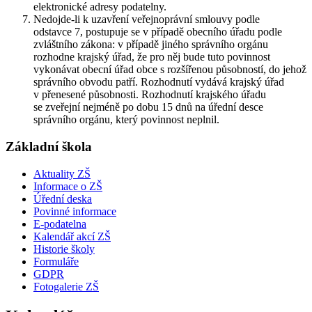
elektronické adresy podatelny.
Nedojde-li k uzavření veřejnoprávní smlouvy podle
odstavce 7, postupuje se v případě obecního úřadu podle
zvláštního zákona: v případě jiného správního orgánu
rozhodne krajský úřad, že pro něj bude tuto povinnost
vykonávat obecní úřad obce s rozšířenou působností, do jehož
správního obvodu patří. Rozhodnutí vydává krajský úřad
v přenesené působnosti. Rozhodnutí krajského úřadu
se zveřejní nejméně po dobu 15 dnů na úřední desce
správního orgánu, který povinnost neplnil.
Základní škola
Aktuality ZŠ
Informace o ZŠ
Úřední deska
Povinné informace
E-podatelna
Kalendář akcí ZŠ
Historie školy
Formuláře
GDPR
Fotogalerie ZŠ