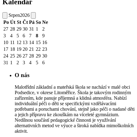
Kalendář
Srpen
2026
Po
Út
St
Čt
Pá
So
Ne
27
28
29
30
31
1
2
3
4
5
6
7
8
9
10
11
12
13
14
15
16
17
18
19
20
21
22
23
24
25
26
27
28
29
30
31
1
2
3
4
5
6
O nás
Malotřídní základní a mateřská škola se nachází v malé obci
Podsedice, v okrese Litoměřice. Škola je takovým rodinným
zařízením, kde panuje příjemná a klidná atmosféra. Nabízí
individuální péči o děti se specifickými vzdělávacími
potřebami a poruchami chování, stejně jako péči o nadané děti
a jejich přípravu ke zkouškám na víceleté gymnázium.
Nedílnou součástí pedagogické činnosti je využívání
alternativních metod ve výuce a široká nabídka mimoškolních
aktivit.