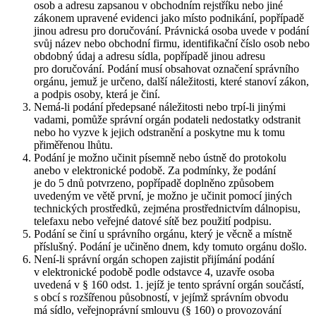
osob a adresu zapsanou v obchodním rejstříku nebo jiné
zákonem upravené evidenci jako místo podnikání, popřípadě
jinou adresu pro doručování. Právnická osoba uvede v podání
svůj název nebo obchodní firmu, identifikační číslo osob nebo
obdobný údaj a adresu sídla, popřípadě jinou adresu
pro doručování. Podání musí obsahovat označení správního
orgánu, jemuž je určeno, další náležitosti, které stanoví zákon,
a podpis osoby, která je činí.
Nemá-li podání předepsané náležitosti nebo trpí-li jinými
vadami, pomůže správní orgán podateli nedostatky odstranit
nebo ho vyzve k jejich odstranění a poskytne mu k tomu
přiměřenou lhůtu.
Podání je možno učinit písemně nebo ústně do protokolu
anebo v elektronické podobě. Za podmínky, že podání
je do 5 dnů potvrzeno, popřípadě doplněno způsobem
uvedeným ve větě první, je možno je učinit pomocí jiných
technických prostředků, zejména prostřednictvím dálnopisu,
telefaxu nebo veřejné datové sítě bez použití podpisu.
Podání se činí u správního orgánu, který je věcně a místně
příslušný. Podání je učiněno dnem, kdy tomuto orgánu došlo.
Není-li správní orgán schopen zajistit přijímání podání
v elektronické podobě podle odstavce 4, uzavře osoba
uvedená v § 160 odst. 1. jejíž je tento správní orgán součástí,
s obcí s rozšířenou působností, v jejímž správním obvodu
má sídlo, veřejnoprávní smlouvu (§ 160) o provozování