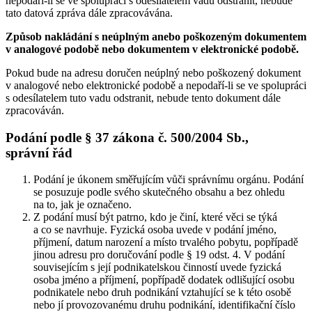
nepodaří-li se ve spolupráci s odesílatelem vadu odstranit, nebude
tato datová zpráva dále zpracovávána.
Způsob nakládání s neúplným anebo poškozeným dokumentem
v analogové podobě nebo dokumentem v elektronické podobě.
Pokud bude na adresu doručen neúplný nebo poškozený dokument
v analogové nebo elektronické podobě a nepodaří-li se ve spolupráci
s odesílatelem tuto vadu odstranit, nebude tento dokument dále
zpracováván.
Podání podle § 37 zákona č. 500/2004 Sb.,
správní řád
Podání je úkonem směřujícím vůči správnímu orgánu. Podání
se posuzuje podle svého skutečného obsahu a bez ohledu
na to, jak je označeno.
Z podání musí být patrno, kdo je činí, které věci se týká
a co se navrhuje. Fyzická osoba uvede v podání jméno,
příjmení, datum narození a místo trvalého pobytu, popřípadě
jinou adresu pro doručování podle § 19 odst. 4. V podání
souvisejícím s její podnikatelskou činností uvede fyzická
osoba jméno a příjmení, popřípadě dodatek odlišující osobu
podnikatele nebo druh podnikání vztahující se k této osobě
nebo jí provozovanému druhu podnikání, identifikační číslo