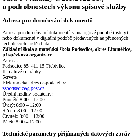
o podrobnostech výkonu spisové služby
Adresa pro doručování dokumentů
Adresa pro doručování dokumentů v analogové podobě (listiny)
nebo dokumentů v digitální podobě předávaných na přenosných
technických nosičích dat:
Základní škola a mateřská škola Podsedice, okres Litoměřice,
příspěvková organizace
Adresa:
Podsedice 85, 411 15 Třebívlice
ID datové schránky:
5crvete
Elektronická adresa e‑podatelny:
zspodsedice@post.cz
Úřední hodiny podatelny:
Pondělí: 8:00 – 12:00
Úterý: 8:00 – 12:00
Středa: 8:00 – 12:00
Čtvrtek: 8:00 – 12:00
Pátek: 8:00 – 12:00
Technické parametry přijímaných datových zpráv