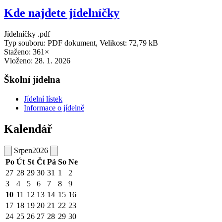
Kde najdete jídelníčky
Jídelníčky .pdf
Typ souboru: PDF dokument, Velikost: 72,79 kB
Staženo: 361×
Vloženo:
28. 1. 2026
Školní jídelna
Jídelní lístek
Informace o jídelně
Kalendář
Srpen
2026
Po
Út
St
Čt
Pá
So
Ne
27
28
29
30
31
1
2
3
4
5
6
7
8
9
10
11
12
13
14
15
16
17
18
19
20
21
22
23
24
25
26
27
28
29
30