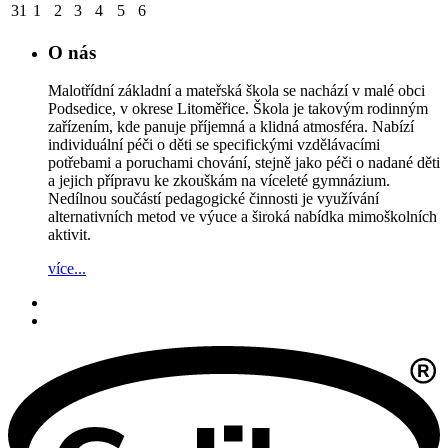
31
1
2
3
4
5
6
O nás
Malotřídní základní a mateřská škola se nachází v malé obci
Podsedice, v okrese Litoměřice. Škola je takovým rodinným
zařízením, kde panuje příjemná a klidná atmosféra. Nabízí
individuální péči o děti se specifickými vzdělávacími
potřebami a poruchami chování, stejně jako péči o nadané děti
a jejich přípravu ke zkouškám na víceleté gymnázium.
Nedílnou součástí pedagogické činnosti je využívání
alternativních metod ve výuce a široká nabídka mimoškolních
aktivit.
více...